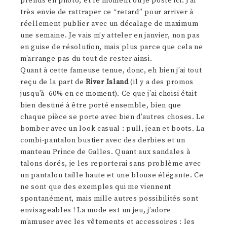
prends en photo, et le moment où je poste ici. J’ai
très envie de rattraper ce “retard” pour arriver à
réellement publier avec un décalage de maximum
une semaine. Je vais m’y atteler en janvier, non pas
en guise de résolution, mais plus parce que cela ne
m’arrange pas du tout de rester ainsi.
Quant à cette fameuse tenue, donc, eh bien j’ai tout
reçu de la part de
River Island
(il y a des promos
jusqu’à -60% en ce moment). Ce que j’ai choisi était
bien destiné à être porté ensemble, bien que
chaque pièce se porte avec bien d’autres choses. Le
bomber avec un look casual : pull, jean et boots. La
combi-pantalon bustier avec des derbies et un
manteau Prince de Galles. Quant aux sandales à
talons dorés, je les reporterai sans problème avec
un pantalon taille haute et une blouse élégante. Ce
ne sont que des exemples qui me viennent
spontanément, mais mille autres possibilités sont
envisageables ! La mode est un jeu, j’adore
m’amuser avec les vêtements et accessoires : les