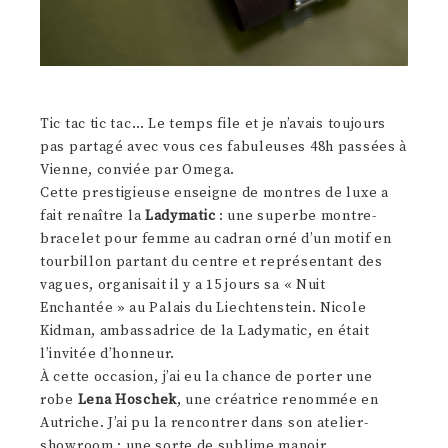
Tic tac tic tac… Le temps file et je n’avais toujours
pas partagé avec vous ces fabuleuses 48h passées à
Vienne, conviée par Omega.
Cette prestigieuse enseigne de montres de luxe a
fait renaître la
Ladymatic
: une superbe montre-
bracelet pour femme au cadran orné d’un motif en
tourbillon partant du centre et représentant des
vagues, organisait il y a 15 jours sa « Nuit
Enchantée » au Palais du Liechtenstein. Nicole
Kidman, ambassadrice de la Ladymatic, en était
l’invitée d’honneur.
À cette occasion, j’ai eu la chance de porter une
robe
Lena Hoschek
, une créatrice renommée en
Autriche. J’ai pu la rencontrer dans son atelier-
showroom : une sorte de sublime manoir