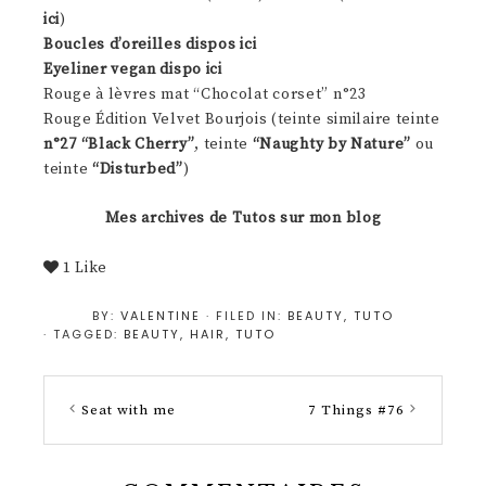
ici
)
Boucles d’oreilles dispos ici
Eyeliner vegan dispo ici
Rouge à lèvres mat “Chocolat corset” n°23
Rouge Édition Velvet Bourjois (teinte similaire teinte
n°27 “Black Cherry”
, teinte
“Naughty by Nature”
ou
teinte
“Disturbed”
)
Mes archives de Tutos sur mon blog
1
Like
BY:
VALENTINE
· FILED IN:
BEAUTY
,
TUTO
· TAGGED:
BEAUTY
,
HAIR
,
TUTO
Seat with me
7 Things #76