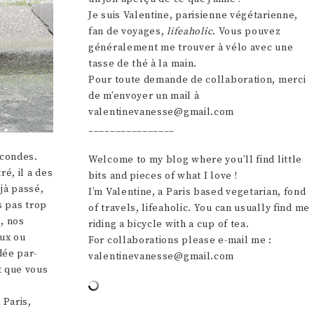
Je suis Valentine, parisienne végétarienne,
fan de voyages,
lifeaholic
. Vous pouvez
généralement me trouver à vélo avec une
tasse de thé à la main.
Pour toute demande de collaboration, merci
de m’envoyer un mail à
valentinevanesse@gmail.com
________________
econdes.
Welcome to my blog where you’ll find little
ré, il a des
bits and pieces of what I love !
jà passé,
I’m Valentine, a Paris based vegetarian, fond
s pas trop
of travels, lifeaholic. You can usually find me
s, nos
riding a bicycle with a cup of tea.
eux ou
For collaborations please e-mail me :
dée par-
valentinevanesse@gmail.com
t que vous
 Paris,