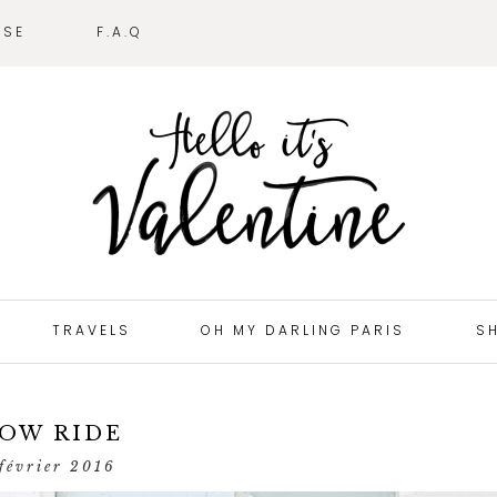
SSE
F.A.Q
TRAVELS
OH MY DARLING PARIS
S
OW RIDE
février 2016