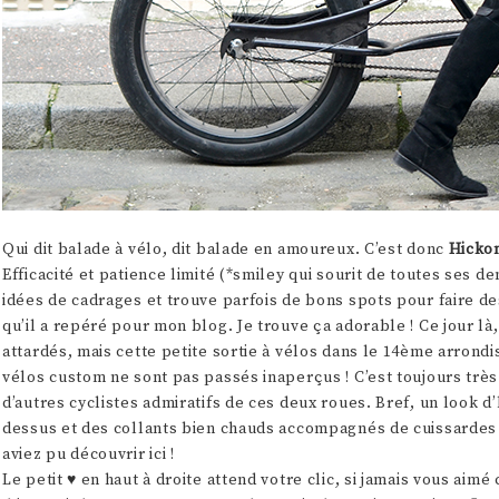
Qui dit balade à vélo, dit balade en amoureux. C’est donc
Hicko
Efficacité et patience limité (*smiley qui sourit de toutes ses den
idées de cadrages et trouve parfois de bons spots pour faire d
qu’il a repéré pour mon blog. Je trouve ça adorable ! Ce jour là
attardés, mais cette petite sortie à vélos dans le 14ème arrondi
vélos custom ne sont pas passés inaperçus ! C’est toujours trè
d’autres cyclistes admiratifs de ces deux roues. Bref, un look
dessus et des collants bien chauds accompagnés de cuissardes p
aviez pu découvrir ici !
Le petit ♥ en haut à droite attend votre clic, si jamais vous aimé