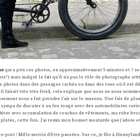
ne
qui a pris ces photos, en approximativement 5 minutes et 7 s
ts*) mais malgré le fait qu’il n’a pas le rôle de photographe attit
es photos dans des passages cachés ou dans des rues où il est dé
, il faisait très très froid, cela explique que nous ne nous somme
ssement nous a fait prendre l’air sur le museau. Une fois de plu
s sympa de discuter à un feu rouge avec des automobilistes curi
 d’hiver avec accumulation de couches de vêtements, ma robe bro
lates, cette fois. J’ai remis mon bonnet moutarde que j’adore e
 ce post ! Mille mercis d’être passées. Sur-ce, je file à Disneyland