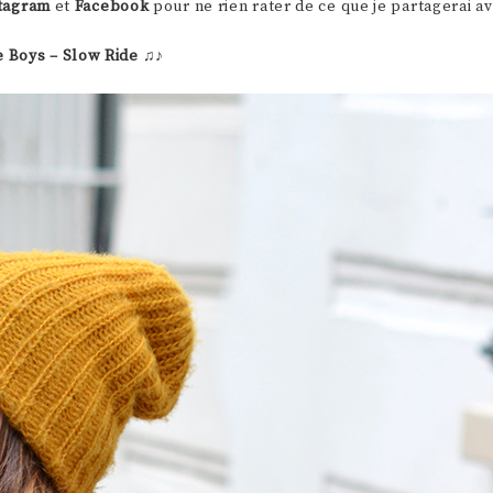
tagram
et
Facebook
pour ne rien rater de ce que je partagerai a
e Boys – Slow Ride
♫♪