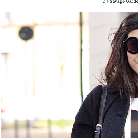
♫♪
Savage Gard