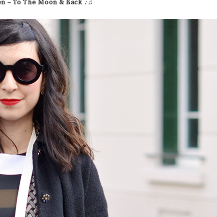
en – To The Moon & Back
♪♫