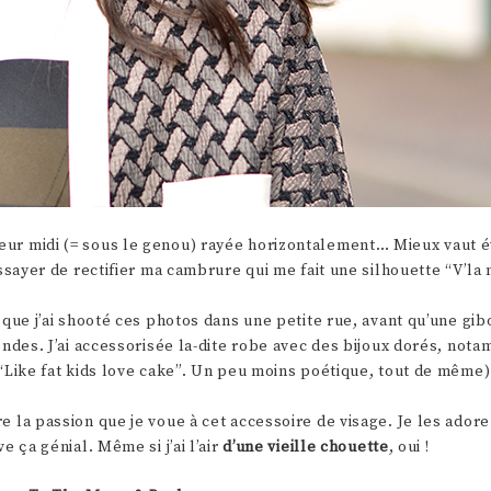
ur midi (= sous le genou) rayée horizontalement… Mieux vaut é
ssayer de rectifier ma cambrure qui me fait une silhouette “V’la 
 que j’ai shooté ces photos dans une petite rue, avant qu’une gi
ondes. J’ai accessorisée la-dite robe avec des bijoux dorés, no
 “Like fat kids love cake”. Un peu moins poétique, tout de même
 la passion que je voue à cet accessoire de visage. Je les adore
 ça génial. Même si j’ai l’air
d’une vieille chouette
, oui !