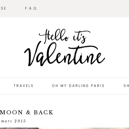
SSE
F.A.Q
TRAVELS
OH MY DARLING PARIS
S
 MOON & BACK
 mars 2015