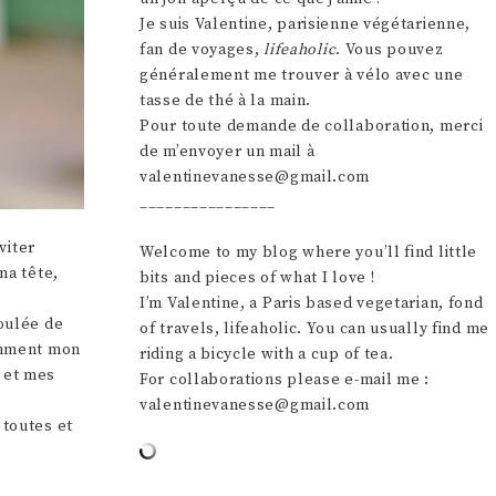
Je suis Valentine, parisienne végétarienne,
fan de voyages,
lifeaholic
. Vous pouvez
généralement me trouver à vélo avec une
tasse de thé à la main.
Pour toute demande de collaboration, merci
de m’envoyer un mail à
valentinevanesse@gmail.com
________________
viter
Welcome to my blog where you’ll find little
ma tête,
bits and pieces of what I love !
I’m Valentine, a Paris based vegetarian, fond
boulée de
of travels, lifeaholic. You can usually find me
tamment mon
riding a bicycle with a cup of tea.
) et mes
For collaborations please e-mail me :
valentinevanesse@gmail.com
 toutes et