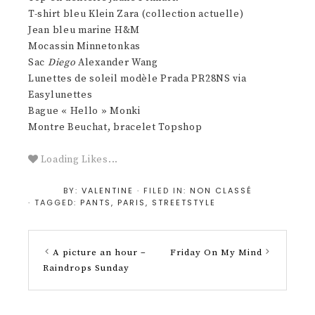
T-shirt bleu Klein Zara (collection actuelle)
Jean bleu marine H&M
Mocassin Minnetonkas
Sac
Diego
Alexander Wang
Lunettes de soleil modèle Prada
PR28NS
via
Easylunettes
Bague « Hello » Monki
Montre Beuchat, bracelet Topshop
Loading Likes...
BY:
VALENTINE
· FILED IN:
NON CLASSÉ
· TAGGED:
PANTS
,
PARIS
,
STREETSTYLE
A picture an hour –
Friday On My Mind
Raindrops Sunday