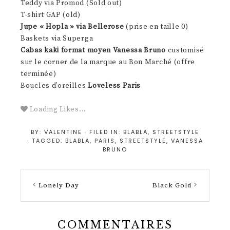
Teddy via Promod (Sold out)
T-shirt GAP (old)
Jupe « Hopla » via Bellerose
(prise en taille 0)
Baskets via Superga
Cabas kaki format moyen Vanessa Bruno
customisé
sur le corner de la marque au Bon Marché (offre
terminée)
Boucles d’oreilles
Loveless Paris
Loading Likes...
BY:
VALENTINE
· FILED IN:
BLABLA
,
STREETSTYLE
· TAGGED:
BLABLA
,
PARIS
,
STREETSTYLE
,
VANESSA
BRUNO
Lonely Day
Black Gold
COMMENTAIRES