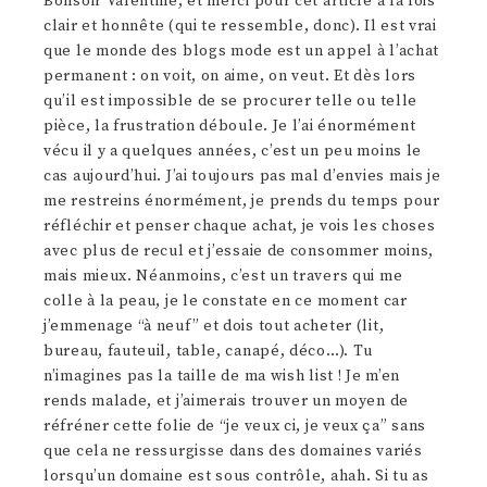
Bonsoir Valentine, et merci pour cet article à la fois
clair et honnête (qui te ressemble, donc). Il est vrai
que le monde des blogs mode est un appel à l’achat
permanent : on voit, on aime, on veut. Et dès lors
qu’il est impossible de se procurer telle ou telle
pièce, la frustration déboule. Je l’ai énormément
vécu il y a quelques années, c’est un peu moins le
cas aujourd’hui. J’ai toujours pas mal d’envies mais je
me restreins énormément, je prends du temps pour
réfléchir et penser chaque achat, je vois les choses
avec plus de recul et j’essaie de consommer moins,
mais mieux. Néanmoins, c’est un travers qui me
colle à la peau, je le constate en ce moment car
j’emmenage “à neuf” et dois tout acheter (lit,
bureau, fauteuil, table, canapé, déco…). Tu
n’imagines pas la taille de ma wish list ! Je m’en
rends malade, et j’aimerais trouver un moyen de
réfréner cette folie de “je veux ci, je veux ça” sans
que cela ne ressurgisse dans des domaines variés
lorsqu’un domaine est sous contrôle, ahah. Si tu as