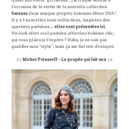
Quant aux boots “grrraouuu”, j’ai craqué dessus à
l’occasion de la sortie de la nouvelle collection
Sarenza
(leur marque propre) Automne-Hiver 2015 !
Il y a 3 nouvelles sous-collections, inspirées des
quartiers parisiens…
elles sont présentées ici
.
Un look rétro cool parisien
effortless
bohème chic,
qui vous plaira je l’espère ? Haha, je ne sais pas
qualifier mon “style”, mais ça me fait rire d’essayer.
♫♪
Michel Polnareff – La poupée qui fait non
♪♫