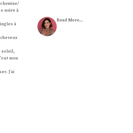
e chemise/
le noire à
Read More…
ingles à
s cheveux
 soleil,
 Tout mon
er. J’ai