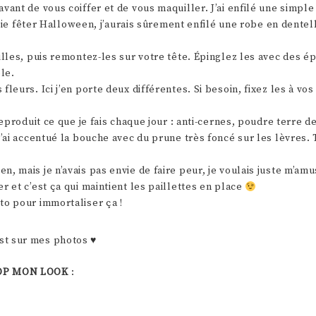
vant de vous coiffer et de vous maquiller. J’ai enfilé une simpl
rtie fêter Halloween, j’aurais sûrement enfilé une robe en dentel
lles, puis remontez-les sur votre tête. Épinglez les avec des ép
le.
leurs. Ici j’en porte deux différentes. Si besoin, fixez les à vo
eproduit ce que je fais chaque jour : anti-cernes, poudre terre de
J’ai accentué la bouche avec du prune très foncé sur les lèvres.
 mais je n’avais pas envie de faire peur, je voulais juste m’amus
 et c’est ça qui maintient les paillettes en place
to pour immortaliser ça !
est sur mes photos ♥
OP MON LOOK
: