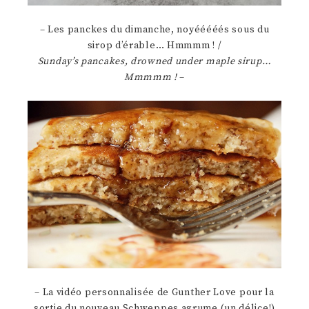
– Les panckes du dimanche, noyééééés sous du
sirop d’érable… Hmmmm ! /
Sunday’s pancakes, drowned under maple sirup…
Mmmmm !
–
– La vidéo personnalisée de Gunther Love pour la
sortie du nouveau Schweppes agrume (un délice!)