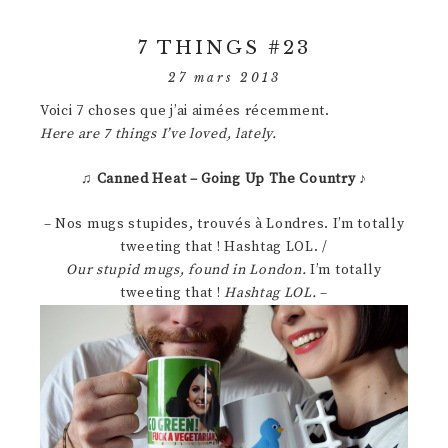
7 THINGS #23
27 mars 2013
Voici 7 choses que j’ai aimées récemment.
Here are 7 things I’ve loved, lately.
♫
Canned Heat – Going Up The Country
♪
– Nos mugs stupides, trouvés à Londres. I’m totally
tweeting that ! Hashtag LOL. /
Our stupid mugs, found in London.
I’m totally
tweeting that !
Hashtag LOL.
–