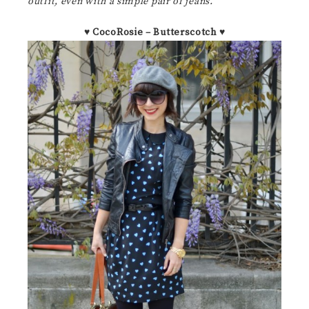
outfit, even with a simple pair of jeans.
♥
CocoRosie – Butterscotch
♥