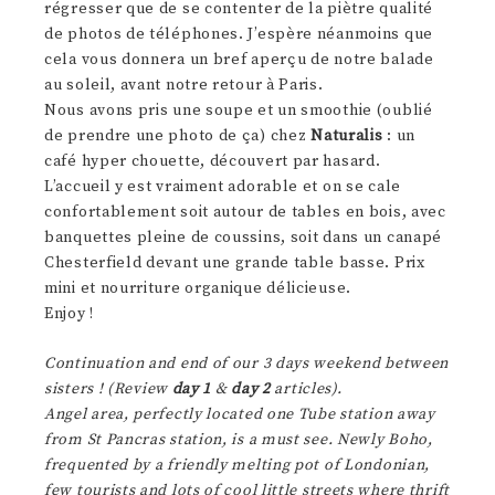
régresser que de se contenter de la piètre qualité
de photos de téléphones. J’espère néanmoins que
cela vous donnera un bref aperçu de notre balade
au soleil, avant notre retour à Paris.
Nous avons pris une soupe et un smoothie (oublié
de prendre une photo de ça) chez
Naturalis
: un
café hyper chouette, découvert par hasard.
L’accueil y est vraiment adorable et on se cale
confortablement soit autour de tables en bois, avec
banquettes pleine de coussins, soit dans un canapé
Chesterfield devant une grande table basse. Prix
mini et nourriture organique délicieuse.
Enjoy !
Continuation and end of our 3 days weekend between
sisters ! (Review
day 1
&
day 2
articles).
Angel area, perfectly located one Tube station away
from St Pancras station, is a must see. Newly Boho,
frequented by a friendly melting pot of Londonian,
few tourists and lots of cool little streets where thrift