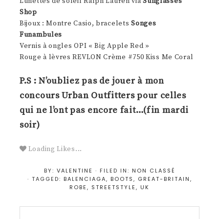
Lunettes de soleil Ralph Lauren via
Sunglasses
Shop
Bijoux : Montre Casio, bracelets
Songes
Funambules
Vernis à ongles OPI « Big Apple Red »
Rouge à lèvres REVLON Crème #750 Kiss Me Coral
P.S : N’oubliez pas de jouer à mon
concours Urban Outfitters
pour celles
qui ne l’ont pas encore fait…(fin mardi
soir)
Loading Likes...
BY:
VALENTINE
· FILED IN:
NON CLASSÉ
· TAGGED:
BALENCIAGA
,
BOOTS
,
GREAT-BRITAIN
,
ROBE
,
STREETSTYLE
,
UK