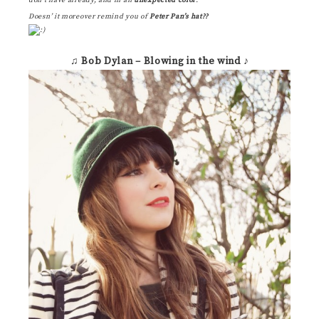
don’t have already, and in an
unexpected color
.
Doesn’ it moreover remind you of
Peter Pan’s hat??
♫ Bob Dylan – Blowing in the wind ♪