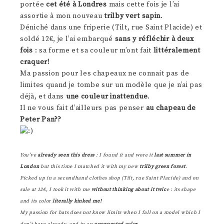
portée
cet été à Londres
mais cette fois je l’ai
assortie à mon nouveau
trilby vert sapin
.
Déniché dans une friperie (Tilt, rue Saint Placide) et
soldé 12€, je l’ai embarqué
sans y réfléchir à deux
fois
: sa forme et sa couleur m’ont fait
littéralement
craquer!
Ma passion pour les chapeaux ne connait pas de
limites quand je tombe sur un modèle que je n’ai pas
déjà, et dans
une couleur inattendue
.
Il ne vous fait d’ailleurs pas penser
au chapeau de
Peter Pan??
You’ve
already seen this dress
: I found it and wore it
last summer in
London
but this time I matched it with my new
trilby green forest
.
Picked up in a secondhand clothes shop (Tilt, rue Saint Placide) and on
sale at 12€, I took it with me
without thinking about it twic
e : its shape
and its color
literally kinked me!
My passion for hats does not know limits when I fall on a model which I