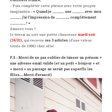
Outfitters France
,
– Puis compléter cette phrase avec votre propre
imagination :
« Quand je ______ une ______ avec mon
______ j’ai l’impression de _______ complètement
________ ! »
Amusez-vous !!
Je tirerai au sort une petite chanceuse
mardi soir
(24/01)
, qui recevra
ces 3 articles
(d’une valeur
totale de 100€) chez elle!
P.S : Merci de ne pas oublier de laisser un prénom +
une adresse email valide (et un petit « bonjour » et
« merci » au passage ne serait pas superflu les
filles….Merci d’avance!)