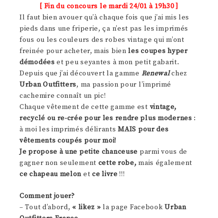
[ Fin du concours le mardi 24/01 à 19h30 ]
Il faut bien avouer qu’à chaque fois que j’ai mis les
pieds dans une friperie, ça n’est pas les imprimés
fous ou les couleurs des robes vintage qui m’ont
freinée pour acheter, mais bien
les coupes hyper
démodées
et peu seyantes à mon petit gabarit.
Depuis que j’ai découvert la gamme
Renewal
chez
Urban Outfitters
, ma passion pour l’imprimé
cachemire connaît un pic!
Chaque vêtement de cette gamme est
vintage,
recyclé ou re-crée pour les rendre plus modernes
:
à moi les imprimés délirants
MAIS pour des
vêtements coupés pour moi!
Je propose à une petite chanceuse
parmi vous de
gagner non seulement
cette robe
,
mais également
ce chapeau melon
et
ce livre
!!!
Comment jouer?
– Tout d’abord,
« likez »
la page Facebook
Urban