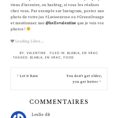
viens d’inventer, en hashtag, si vous les réalisez
chez vous. Par exemple sur Instagram, postez une
photo de votre jus #Lavieenrose ou #GreenOrange
et mentionnez moi
@hellovalentine
que je vois vos
photos !
Loading Likes...
BY:
VALENTINE
· FILED IN:
BLABLA
,
EN VRAC
· TAGGED:
BLABLA
,
EN VRAC
,
FOOD
Let it Rain
You don’t get older,
you get better
COMMENTAIRES
Leslie
dit