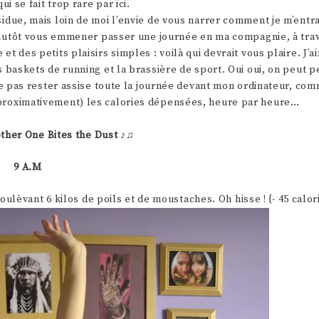
i se fait trop rare par ici.
idue, mais loin de moi l’envie de vous narrer comment je m’entr
i plutôt vous emmener passer une journée en ma compagnie, à tr
t des petits plaisirs simples : voilà qui devrait vous plaire. J’
s baskets de running et la brassière de sport. Oui oui, on peut 
ne pas rester assise toute la journée devant mon ordinateur, com
pproximativement) les calories dépensées, heure par heure…
ther One Bites the Dust
♪♫
9 A.M
ulèvant 6 kilos de poils et de moustaches. Oh hisse ! {- 45 calor