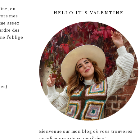
aîne, en
HELLO IT’S VALENTINE
avers mes
aime assez
perdre des
me l’oblige
ies}
Bienvenue sur mon blog où vous trouverez
un joli aperçu de ce que j’aime !