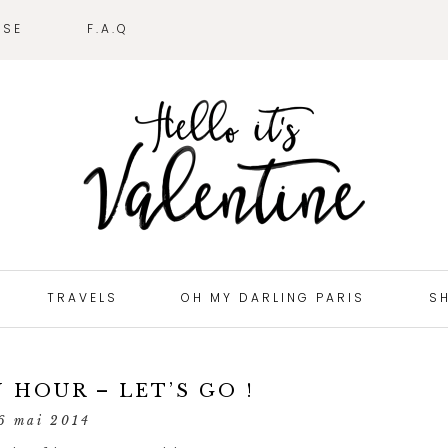
SSE
F.A.Q
TRAVELS
OH MY DARLING PARIS
S
 HOUR – LET’S GO !
6 mai 2014