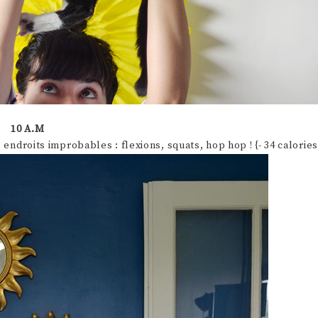
10 A.M
endroits improbables : flexions, squats, hop hop ! {- 34 calories