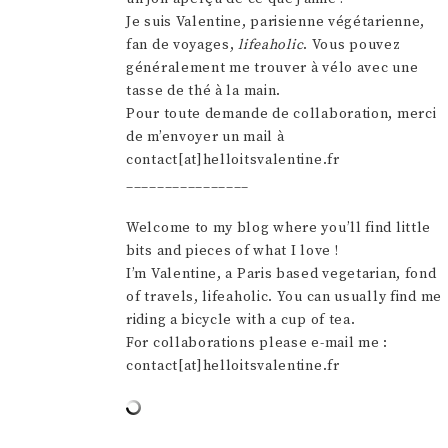
Je suis Valentine, parisienne végétarienne,
fan de voyages,
lifeaholic
. Vous pouvez
généralement me trouver à vélo avec une
tasse de thé à la main.
Pour toute demande de collaboration, merci
de m’envoyer un mail à
contact[at]helloitsvalentine.fr
________________
Welcome to my blog where you’ll find little
bits and pieces of what I love !
I’m Valentine, a Paris based vegetarian, fond
of travels, lifeaholic. You can usually find me
riding a bicycle with a cup of tea.
For collaborations please e-mail me :
contact[at]helloitsvalentine.fr