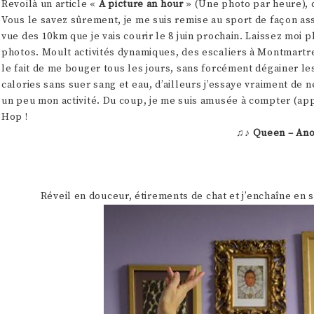
Revoilà un article «
A picture an hour
» (Une photo par heure), qu
Vous le savez sûrement, je me suis remise au sport de façon ass
vue des 10km que je vais courir le 8 juin prochain. Laissez mo
photos. Moult activités dynamiques, des escaliers à Montmartre e
le fait de me bouger tous les jours, sans forcément dégainer le
calories sans suer sang et eau, d’ailleurs j’essaye vraiment de 
un peu mon activité. Du coup, je me suis amusée à compter (a
Hop !
♫♪
Queen – Ano
Réveil en douceur, étirements de chat et j’enchaîne en so