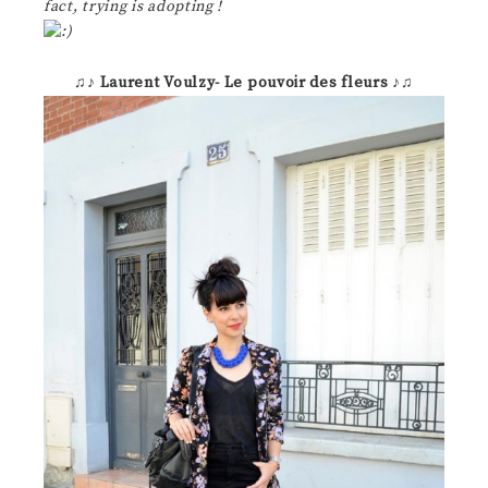
fact, trying is adopting !
♫♪
Laurent Voulzy- Le pouvoir des fleurs
♪♫