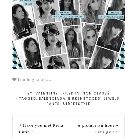
Loading Likes...
BY:
VALENTINE
· FILED IN:
NON CLASSÉ
· TAGGED:
BALENCIAGA
,
BIRKENSTOCKS
,
JEWELS
,
PANTS
,
STREETSTYLE
Have you met Reha
A picture an hour –
Hutin ?
Let’s go !