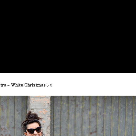
tra – White Christmas
♪♫