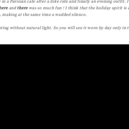
 a Parisian cafe after a bike ride and finally an evening outfit. I’
here
and
there
was so much fun ! I think that the holiday spirit i
g, making at the same time a wadded silence.
ting without natural light. So you will see it worn by day only in 