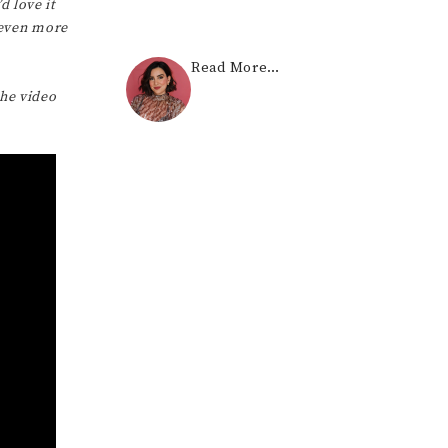
d love it
s even more
Read More…
the video