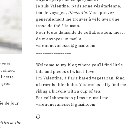
Je suis Valentine, parisienne végétarienne,
fan de voyages,
lifeaholic
. Vous pouvez
généralement me trouver à vélo avec une
tasse de thé à la main.
Pour toute demande de collaboration, merci
de m’envoyer un mail à
valentinevanesse@gmail.com
________________
ments
Welcome to my blog where you’ll find little
at chaud
bits and pieces of what I love !
l cette
I’m Valentine, a Paris based vegetarian, fond
e gros
of travels, lifeaholic. You can usually find me
riding a bicycle with a cup of tea.
For collaborations please e-mail me :
ée de jour
valentinevanesse@gmail.com
ities at the