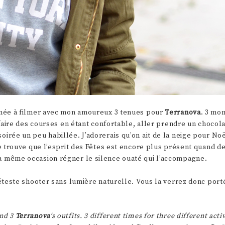
urnée à filmer avec mon amoureux 3 tenues pour
Terranova
. 3 mo
r faire des courses en étant confortable, aller prendre un chocol
oirée un peu habillée. J’adorerais qu’on ait de la neige pour Noë
Je trouve que l’esprit des Fêtes est encore plus présent quand d
la même occasion régner le silence ouaté qui l’accompagne.
déteste shooter sans lumière naturelle. Vous la verrez donc port
end 3
Terranova
‘s outfits. 3 different times for three different activ