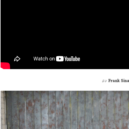
♫♪
Frank Sina