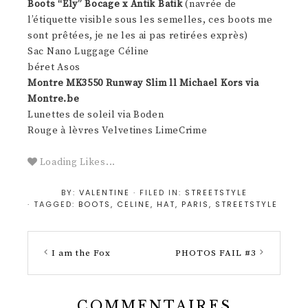
Boots “Ely” Bocage x Antik Batik
(navrée de
l’étiquette visible sous les semelles, ces boots me
sont prêtées, je ne les ai pas retirées exprès)
Sac Nano Luggage Céline
béret Asos
Montre MK3550 Runway Slim ll Michael Kors via
Montre.be
Lunettes de soleil via Boden
Rouge à lèvres Velvetines LimeCrime
Loading Likes...
BY:
VALENTINE
· FILED IN:
STREETSTYLE
· TAGGED:
BOOTS
,
CELINE
,
HAT
,
PARIS
,
STREETSTYLE
I am the Fox
PHOTOS FAIL #3
COMMENTAIRES