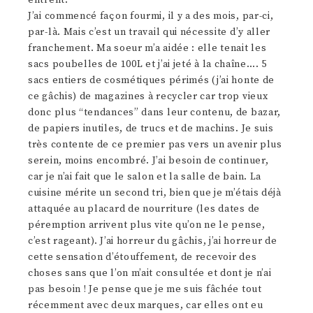
entrent.
J’ai commencé façon fourmi, il y a des mois, par-ci,
par-là. Mais c’est un travail qui nécessite d’y aller
franchement. Ma soeur m’a aidée : elle tenait les
sacs poubelles de 100L et j’ai jeté à la chaîne…. 5
sacs entiers de cosmétiques périmés (j’ai honte de
ce gâchis) de magazines à recycler car trop vieux
donc plus “tendances” dans leur contenu, de bazar,
de papiers inutiles, de trucs et de machins. Je suis
très contente de ce premier pas vers un avenir plus
serein, moins encombré. J’ai besoin de continuer,
car je n’ai fait que le salon et la salle de bain. La
cuisine mérite un second tri, bien que je m’étais déjà
attaquée au placard de nourriture (les dates de
péremption arrivent plus vite qu’on ne le pense,
c’est rageant). J’ai horreur du gâchis, j’ai horreur de
cette sensation d’étouffement, de recevoir des
choses sans que l’on m’ait consultée et dont je n’ai
pas besoin ! Je pense que je me suis fâchée tout
récemment avec deux marques, car elles ont eu