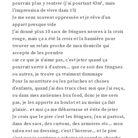
pourrais plus y rentrer (j'ai pourtant 43m², mais
l'impression de vivre dans 15)
Je me sens souvent oppressée et je rêve d'un
appart presque vide
J'ai donné plus 10 sacs de fringues neuves à la croix
rouge, mais ça a été la croix et la bannière pour
trouver un relais proche de mon domicile qui
accepte de les prendre
car ce que je n'aime pas, c'est jeter quand ça
pourrait servir à d'autres… que ce soit des fringues
ou autres, je trouve ça vraiment dommage
Pour la nourriture ou les peluches et choses
d'enfants, quand j'ai des trucs chez moi que j'ai reçu,
ou dans mes anciennes box food, donc je me sers
pas, je les apporte au boulot et au moins ça fait
plaisir.. et moi ça me débarrasse et évite de jeter
Je crois que le pire c'est les fringues, j'en ai partout,
dans des sacs, des cartons, des armoires etc… mon
salon est un dressing, c'est l'horreur… et le pire
c'est que je continue a acheter et quand je cherche