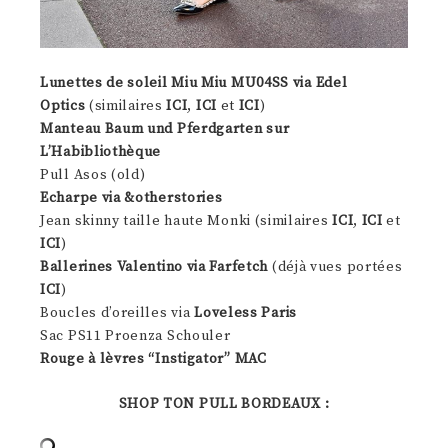
Lunettes de soleil Miu Miu MU04SS via Edel
Optics
(similaires
ICI
,
ICI
et
ICI
)
Manteau Baum und Pferdgarten sur
L’Habibliothèque
Pull Asos (old)
Echarpe via &otherstories
Jean skinny taille haute Monki (similaires
ICI
,
ICI
et
ICI
)
Ballerines Valentino via Farfetch
(déjà vues portées
ICI
)
Boucles d’oreilles via
Loveless Paris
Sac PS11 Proenza Schouler
Rouge à lèvres “Instigator” MAC
SHOP TON PULL BORDEAUX :