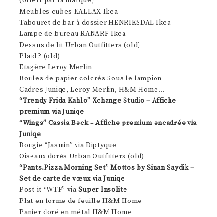
(offert par la marque)
Meubles cubes KALLAX Ikea
Tabouret de bar à dossier HENRIKSDAL Ikea
Lampe de bureau RANARP Ikea
Dessus de lit Urban Outfitters (old)
Plaid ? (old)
Etagère Leroy Merlin
Boules de papier colorés Sous le lampion
Cadres Juniqe, Leroy Merlin, H&M Home…
“Trendy Frida Kahlo” Xchange Studio – Affiche
premium via Juniqe
“Wings” Cassia Beck – Affiche premium encadrée via
Juniqe
Bougie “Jasmin” via Diptyque
Oiseaux dorés Urban Outfitters (old)
“Pants.Pizza.Morning Set” Mottos by Sinan Saydik –
Set de carte de vœux via Juniqe
Post-it “WTF” via
Super Insolite
Plat en forme de feuille H&M Home
Panier doré en métal H&M Home