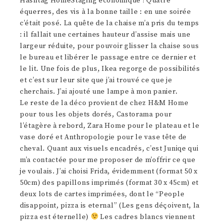
Hashtag HomeStaging économique ! Quatre
équerres, des vis à la bonne taille : en une soirée
c’était posé. La quête de la chaise m’a pris du temps
: il fallait une certaines hauteur d’assise mais une
largeur réduite, pour pouvoir glisser la chaise sous
le bureau et libérer le passage entre ce dernier et
le lit. Une fois de plus, Ikea regorge de possibilités
et c’est sur leur site que j’ai trouvé ce que je
cherchais. J’ai ajouté une lampe à mon panier.
Le reste de la déco provient de chez H&M Home
pour tous les objets dorés, Castorama pour
l’étagère à rebord, Zara Home pour le plateau et le
vase doré et Anthropologie pour le vase tête de
cheval. Quant aux visuels encadrés, c’est Juniqe qui
m’a contactée pour me proposer de m’offrir ce que
je voulais. J’ai choisi Frida, évidemment (format 50 x
50cm) des papillons imprimés (format 30 x 45cm) et
deux lots de cartes imprimées, dont le “People
disappoint, pizza is eternal” (Les gens déçoivent, la
pizza est éternelle)
Les cadres blancs viennent