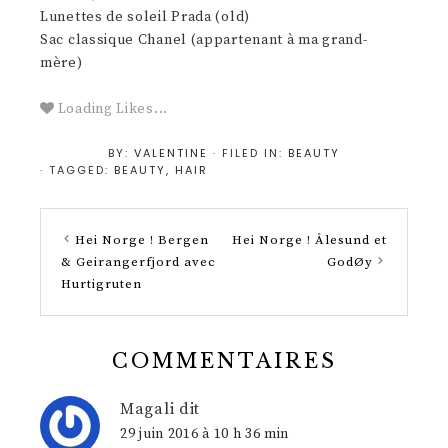
Lunettes de soleil Prada (old)
Sac classique Chanel (appartenant à ma grand-
mère)
Loading Likes...
BY:
VALENTINE
· FILED IN:
BEAUTY
· TAGGED:
BEAUTY
,
HAIR
Hei Norge ! Bergen
Hei Norge ! Ålesund et
& Geirangerfjord avec
GodØy
Hurtigruten
COMMENTAIRES
Magali
dit
29 juin 2016 à 10 h 36 min