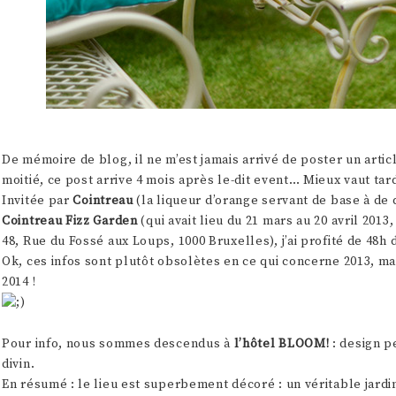
De mémoire de blog, il ne m’est jamais arrivé de poster un arti
moitié, ce post arrive 4 mois après le-dit event… Mieux vaut tar
Invitée par
Cointreau
(la liqueur d’orange servant de base à de 
Cointreau Fizz Garden
(qui avait lieu du 21 mars au 20 avril 201
48, Rue du Fossé aux Loups, 1000 Bruxelles), j’ai profité de 48h 
Ok, ces infos sont plutôt obsolètes en ce qui concerne 2013, mai
2014 !
Pour info, nous sommes descendus à
l’hôtel BLOOM!
: design p
divin.
En résumé : le lieu est superbement décoré : un véritable jardi