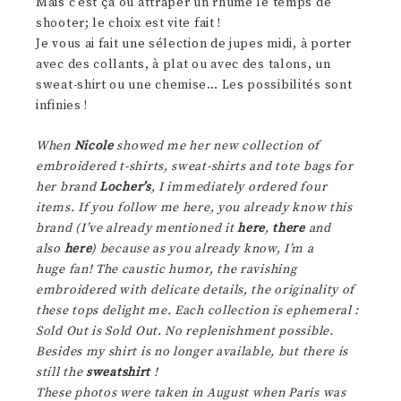
Mais c’est ça ou attraper un rhume le temps de
shooter; le choix est vite fait !
Je vous ai fait une sélection de jupes midi, à porter
avec des collants, à plat ou avec des talons, un
sweat-shirt ou une chemise… Les possibilités sont
infinies !
When
Nicole
showed me her new collection of
embroidered t-shirts, sweat-shirts and tote bags for
her brand
Locher’s
, I immediately ordered four
items. If you follow me here, you already know this
brand (I’ve already mentioned it
here
,
there
and
also
here
) because as you already know, I’m a
huge fan! The caustic humor, the ravishing
embroidered with delicate details, the originality of
these tops delight me. Each collection is ephemeral :
Sold Out is Sold Out. No replenishment possible.
Besides my shirt is no longer available, but there is
still the
sweatshirt
!
These photos were taken in August when Paris was