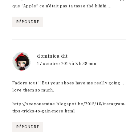
que “Apple” ce n’était pas ta tasse thé hihihi….
RÉPONDRE
dominica
dit
17 octobre 2015 à 8 h 38 min
J’adore tout !! But your shoes have me really going ..
love them so much.
http://seeyouatnine.blogspot.be/2015/10/instagram-
tips-tricks-to-gain-more.html
RÉPONDRE