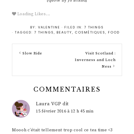
[quote by Jo Brand]
Loading Likes...
BY:
VALENTINE
· FILED IN:
7 THINGS
· TAGGED:
7 THINGS
,
BEAUTY
,
COSMÉTIQUES
,
FOOD
Slow Ride
Visit Scotland :
Inverness and Loch
Ness
COMMENTAIRES
Laura VGP
dit
15 février 2016 à 12 h 45 min
Moooh c’était tellement trop cool ce tea time <3