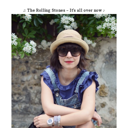
♫
The Rolling Stones – It’s all over now
♪