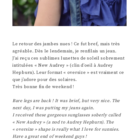
Le retour des jambes nues ! Ce fut bref, mais très
agréable. Dès le lendemain, je renfilais un jean.
J’ai reçu ces sublimes lunettes de soleil sobrement
intitulées « New Audrey » (clin d’oeil à Audrey
Hepburn). Leur format « oversize » est vraiment ce
que j’adore pour des solaires.
Très bonne fin de weekend !
Bare legs are back ! It was brief, but very nice. The
next day, I was putting my jeans again.
I received these gorgeous sunglasses soberly called
« New Audrey » (a nod to Audrey Hepburn). The
« oversize » shape is really what I love for sunnies.
Have a great end of weekend guys !