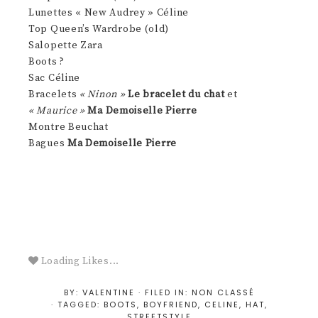
Lunettes « New Audrey » Céline
Top Queen’s Wardrobe (old)
Salopette Zara
Boots ?
Sac Céline
Bracelets
« Ninon »
Le bracelet du chat
et
« Maurice »
Ma Demoiselle Pierre
Montre Beuchat
Bagues
Ma Demoiselle Pierre
Loading Likes...
BY:
VALENTINE
· FILED IN:
NON CLASSÉ
· TAGGED:
BOOTS
,
BOYFRIEND
,
CELINE
,
HAT
,
STREETSTYLE