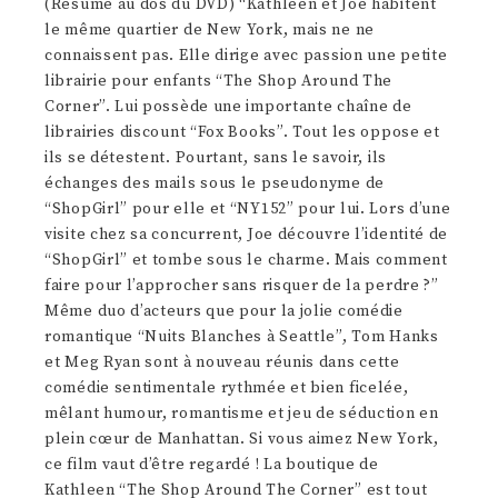
(Résumé au dos du DVD) “Kathleen et Joe habitent
le même quartier de New York, mais ne ne
connaissent pas. Elle dirige avec passion une petite
librairie pour enfants “The Shop Around The
Corner”. Lui possède une importante chaîne de
librairies discount “Fox Books”. Tout les oppose et
ils se détestent. Pourtant, sans le savoir, ils
échanges des mails sous le pseudonyme de
“ShopGirl” pour elle et “NY152” pour lui. Lors d’une
visite chez sa concurrent, Joe découvre l’identité de
“ShopGirl” et tombe sous le charme. Mais comment
faire pour l’approcher sans risquer de la perdre ?”
Même duo d’acteurs que pour la jolie comédie
romantique “Nuits Blanches à Seattle”, Tom Hanks
et Meg Ryan sont à nouveau réunis dans cette
comédie sentimentale rythmée et bien ficelée,
mêlant humour, romantisme et jeu de séduction en
plein cœur de Manhattan. Si vous aimez New York,
ce film vaut d’être regardé ! La boutique de
Kathleen “The Shop Around The Corner” est tout